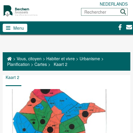
NEDERLANDS
Rechercher
Envoy
Facebo
Con
Menu
>
Vous, citoyen
>
Habiter et vivre
>
Urbanisme
>
Planification
>
Cartes
>
Kaart 2
Kaart 2