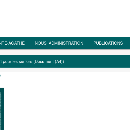
NTE-AGATHE
NOUS, ADMINISTRATION
PUBLICATIONS
t pour les seniors (Document (A4))
)