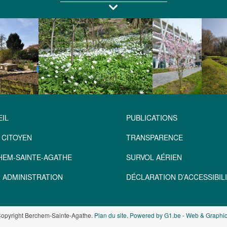
IL
PUBLICATIONS
 CITOYEN
TRANSPARENCE
HEM-SAINTE-AGATHE
SURVOL AÉRIEN
 ADMINISTRATION
DÉCLARATION D’ACCESSIBILI
opyright Berchem-Sainte-Agathe.
Plan du site
.
Powered by G1.be - Web & Graphic