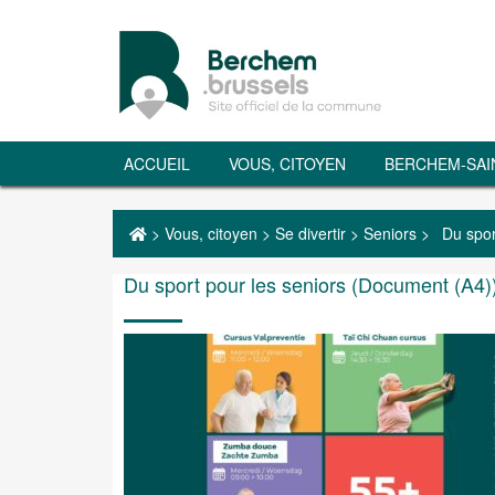
ACCUEIL
VOUS, CITOYEN
BERCHEM-SAI
>
Vous, citoyen
>
Se divertir
>
Seniors
>
Du spor
Du sport pour les seniors (Document (A4)