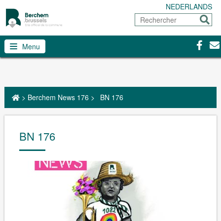
NEDERLANDS
Rechercher
Envoy
Facebo
Con
Menu
>
Berchem News 176
>
BN 176
BN 176