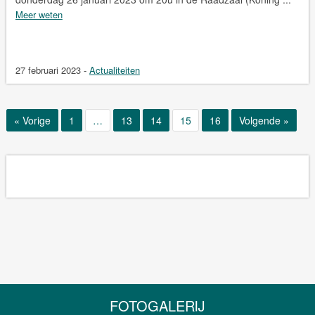
Meer weten
27 februari 2023
-
Actualiteiten
Page
Page
Page
Page
Page
« Vorige
1
…
13
14
15
16
Volgende »
FOTOGALERIJ