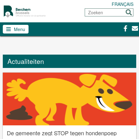
FRANÇAIS
Zoeken
Sturen
Facebo
Con
Menu
Actualiteiten
De gemeente zegt STOP tegen hondenpoep