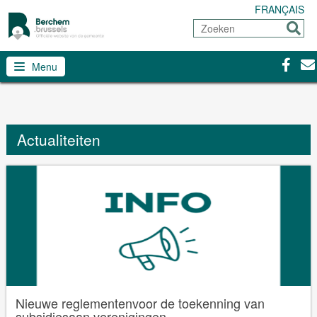
FRANÇAIS
Zoeken
Sturen
Facebo
Con
Menu
Actualiteiten
Nieuwe reglementenvoor de toekenning van
subsidiesaan verenigingen