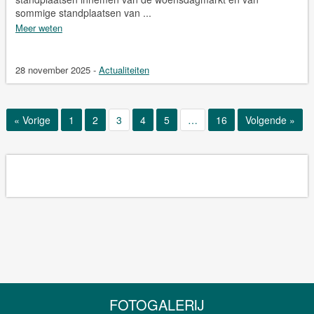
sommige standplaatsen van ...
Meer weten
28 november 2025
-
Actualiteiten
Page
Page
Page
Page
Page
Page
« Vorige
1
2
3
4
5
…
16
Volgende »
FOTOGALERIJ