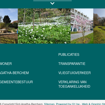
PUBLICATIES
NWONER
TRANSPARANTIE
-AGATHA-BERCHEM
VLIEGTUIGVERKEER
– GEMEENTEBESTUUR
VERKLARING VAN
TOEGANKELIJKHEID
6 Copyright Sint-Agatha-Berchem.
Sitemap
.
Powered by G1.be - Web & Graphic St