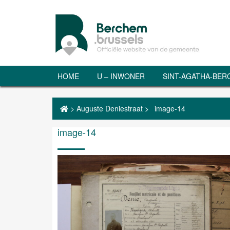
HOME
U – INWONER
SINT-AGATHA-BE
>
Auguste Deniestraat
>
image-14
image-14