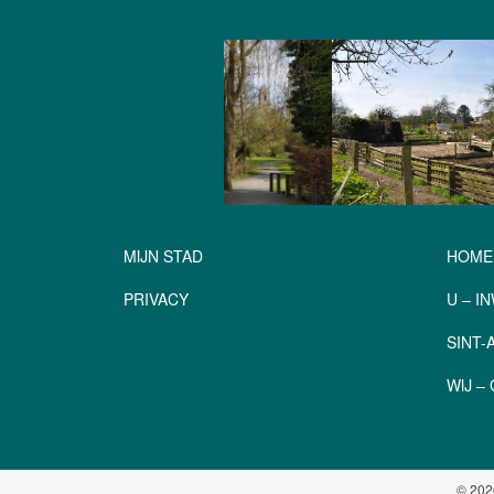
MIJN STAD
HOME
PRIVACY
U – I
SINT
WIJ 
© 202