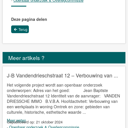
-
Openbaar onderzoek & Overlegcommissie
Deze pagina delen
Terug
Meer artikels ?
J-B Vandendrieschstraat 12 – Verbouwing van ...
Het volgende project wordt aan openbaar onderzoek
onderworpen: Adres van het goed: Jean Baptiste
Vandendrieschstraat 12 Identiteit van de aanvrager: VANDEN
DRIESSCHE IMMO B.V.B.A. Hoofdactiviteit: Verbouwing van
een werkplaats in woning Omtrek en zone: gebieden van
culturele, historische, esthetische waarde ...
Meer weten
Gepubliceerd op:
21 oktober 2024
-
Openbaar onderzoek & Overlegcommissie