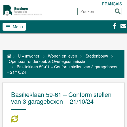
FRANÇAIS
Zoeken
Sturen
Facebo
Con
Menu
>
U – inwoner
>
Wonen en leven
>
Stedenbouw
>
Openbaar onderzoek & Overlegcommissie
>
Basilieklaan 59-61 – Conform stellen van 3 garageboxen
– 21/10/24
Basilieklaan 59-61 – Conform stellen
van 3 garageboxen – 21/10/24