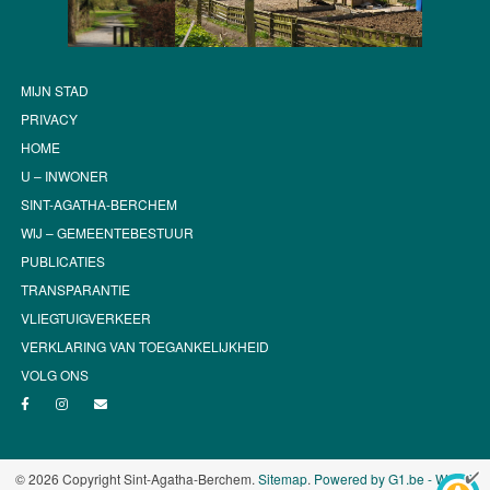
MIJN STAD
PRIVACY
HOME
U – INWONER
SINT-AGATHA-BERCHEM
WIJ – GEMEENTEBESTUUR
PUBLICATIES
TRANSPARANTIE
VLIEGTUIGVERKEER
VERKLARING VAN TOEGANKELIJKHEID
VOLG ONS
© 2026 Copyright Sint-Agatha-Berchem.
Sitemap
.
Powered by G1.be - Web &