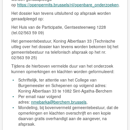
op
https://openpermits.brussels/nl/openbare_onderzoeken
.
Het dossier kan tevens
uitsluitend op afspraak
worden
geraadpleegd op:
Het Huis van de Participatie, Gentsesteenweg 1228
(tel.02/563 59 09)
Het gemeentebestuur, Koning Albertlaan 33 (Technische
uitleg over het dossier kan tevens worden bekomen bij het
gemeentebestuur na telefonisch afspraak op het nr.
02/563 59 25)
Tijdens de hierboven vermelde duur van het onderzoek
kunnen opmerkingen en klachten worden geformuleerd:
Schriftelijk, ter attentie van het College van
Burgemeester en Schepenen op volgend adres:
Koning Albertlaan 33 te 1082 Sint-Agatha-Berchem
Per email naar volgend
adres:
nmebarka@berchem.brussels
,
Mondeling, bij bovenvermeld gemeentebestuur, dat de
opmerkingen en klachten overschrijft en een kopie
daarvan gratis overhandigt aan de aangever, na
afspraak.