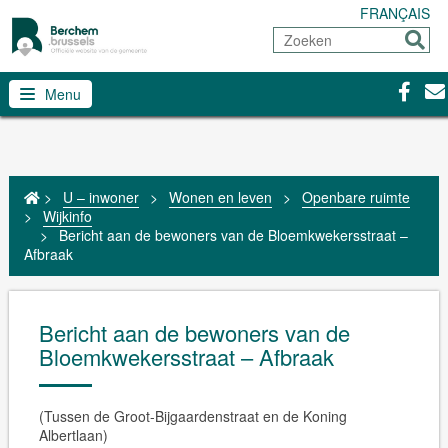
FRANÇAIS
Zoeken
Sturen
Facebo
Con
Menu
>
U – inwoner
>
Wonen en leven
>
Openbare ruimte
>
Wijkinfo
>
Bericht aan de bewoners van de Bloemkwekersstraat –
Afbraak
Bericht aan de bewoners van de
Bloemkwekersstraat – Afbraak
(Tussen de Groot-Bijgaardenstraat en de Koning
Albertlaan)