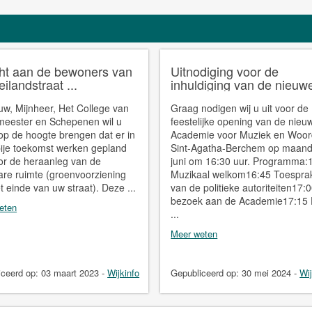
cht aan de bewoners van
Uitnodiging voor de
ilandstraat ...
inhuldiging van de nieuwe
w, Mijnheer, Het College van
Graag nodigen wij u uit voor de
eester en Schepenen wil u
feestelijke opening van de nieu
op de hoogte brengen dat er in
Academie voor Muziek en Woor
ije toekomst werken gepland
Sint-Agatha-Berchem op maan
oor de heraanleg van de
juni om 16:30 uur. Programma:
re ruimte (groenvoorziening
Muzikaal welkom16:45 Toespra
t einde van uw straat). Deze ...
van de politieke autoriteiten17:
bezoek aan de Academie17:15 
eten
...
Meer weten
iceerd op:
03 maart 2023
-
Wijkinfo
Gepubliceerd op:
30 mei 2024
-
Wij