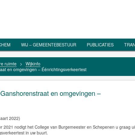
RCHEM
WIJ – GEMEENTEBESTUUR
PUBLICATIES
TRAN
e ruimte
>
Wijkinfo
aat en omgevingen – Éénrichtingsverkeertest
 Ganshorenstraat en omgevingen –
maart 2022)
er 2021 nodigt het College van Burgemeester en Schepenen u graag ui
sverkeertest in uw buurt.