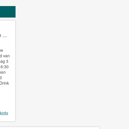
 ...
we
d van
dag 3
16:30
ken
00
Drink
kinfo