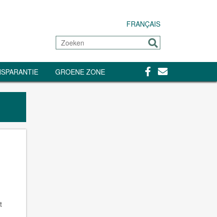
FRANÇAIS
Zoeken
Sturen
Facebook
Contact
SPARANTIE
GROENE ZONE
t