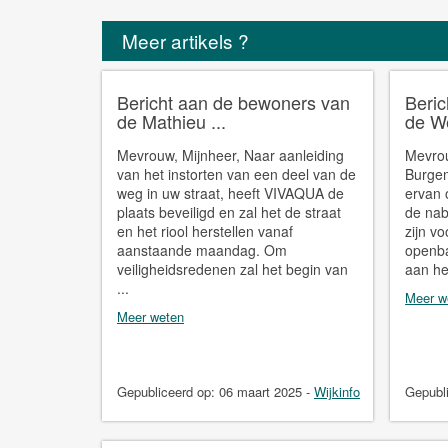
Meer artikels ?
Bericht aan de bewoners van
Beri
de Mathieu ...
de We
Mevrouw, Mijnheer, Naar aanleiding
Mevrou
van het instorten van een deel van de
Burgem
weg in uw straat, heeft VIVAQUA de
ervan 
plaats beveiligd en zal het de straat
de nab
en het riool herstellen vanaf
zijn v
aanstaande maandag. Om
openba
veiligheidsredenen zal het begin van
aan he
...
Meer w
Meer weten
Gepubliceerd op:
06 maart 2025
-
Wijkinfo
Gepubl