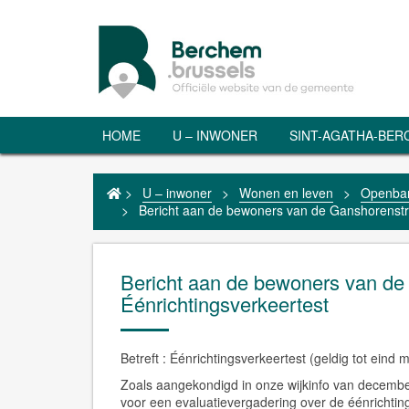
HOME
U – INWONER
SINT-AGATHA-BE
>
U – inwoner
>
Wonen en leven
>
Openbar
>
Bericht aan de bewoners van de Ganshorenstr
Bericht aan de bewoners van de
Éénrichtingsverkeertest
Betreft : Éénrichtingsverkeertest (geldig tot eind 
Zoals aangekondigd in onze wijkinfo van decemb
voor een evaluatievergadering over de éénrichting