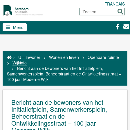
FRANÇAIS
Zoeken
Sturen
Facebo
Con
Menu
>
U – inwoner
>
Wonen en leven
>
Openbare ruimte
>
Wijkinfo
>
Bericht aan de bewoners van het Initiatiefplein,
Samenwerkersplein, Beheerstraat en de Ontwikkelingsstraat –
100 jaar Moderne Wijk
Bericht aan de bewoners van het
Initiatiefplein, Samenwerkersplein,
Beheerstraat en de
Ontwikkelingsstraat – 100 jaar
Moderne Wijk