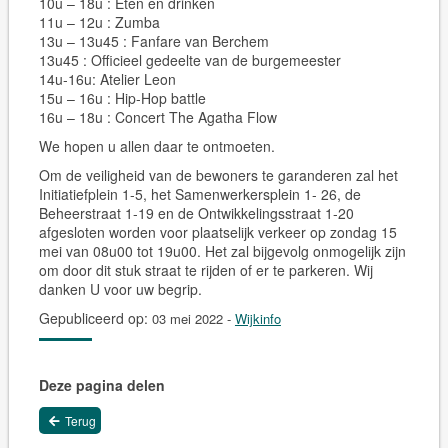
10u – 18u : Eten en drinken
11u – 12u : Zumba
13u – 13u45 : Fanfare van Berchem
13u45 : Officieel gedeelte van de burgemeester
14u-16u: Atelier Leon
15u – 16u : Hip-Hop battle
16u – 18u : Concert The Agatha Flow
We hopen u allen daar te ontmoeten.
Om de veiligheid van de bewoners te garanderen zal het
Initiatiefplein 1-5, het Samenwerkersplein 1- 26, de
Beheerstraat 1-19 en de Ontwikkelingsstraat 1-20
afgesloten worden voor plaatselijk verkeer op zondag 15
mei van 08u00 tot 19u00. Het zal bijgevolg onmogelijk zijn
om door dit stuk straat te rijden of er te parkeren. Wij
danken U voor uw begrip.
Gepubliceerd op:
03 mei 2022
-
Wijkinfo
Deze pagina delen
Terug