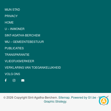
MIJN STAD
PRIVACY
HOME
U – INWONER
SINT-AGATHA-BERCHEM
WIJ – GEMEENTEBESTUUR
PUBLICATIES
TRANSPARANTIE
VLIEGTUIGVERKEER
VERKLARING VAN TOEGANKELIJKHEID
VOLG ONS
© 2026 Copyright Sint-Agatha-Berchem.
Sitemap
.
Powered by G1.be - Web &
Graphic Strategy
.