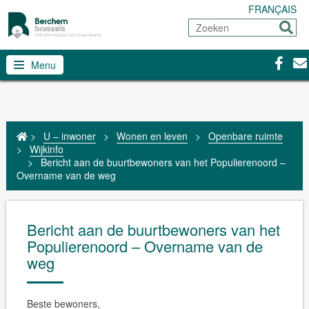
FRANÇAIS
Zoeken
Sturen
Facebo
Con
Menu
>
U – inwoner
>
Wonen en leven
>
Openbare ruimte
>
Wijkinfo
>
Bericht aan de buurtbewoners van het Populierenoord –
Overname van de weg
Bericht aan de buurtbewoners van het
Populierenoord – Overname van de
weg
Beste bewoners,