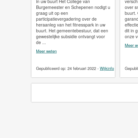
in uw buurt Het College van
versch
Burgemeester en Schepenen nodigt u
over s
graag uit op een
buurt.
participatievergadering over de
garand
heraanleg van het fitnesspark in uw
effect
buurt. Het gemeentebestuur, dat een
dit in 
gewestelijke subsidie ontvangt voor
onze v
de ...
Meer w
Meer weten
Gepubliceerd op:
24 februari 2022
-
Wijkinfo
Gepubl