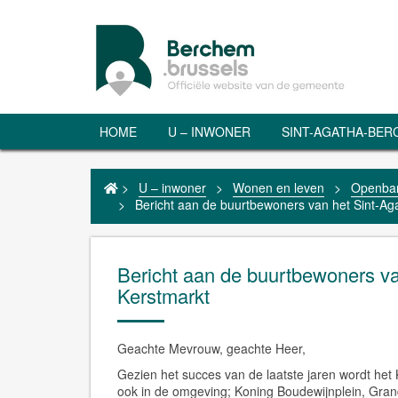
HOME
U – INWONER
SINT-AGATHA-BE
>
U – inwoner
>
Wonen en leven
>
Openbar
>
Bericht aan de buurtbewoners van het Sint-Ag
Bericht aan de buurtbewoners v
Kerstmarkt
Geachte Mevrouw, geachte Heer,
Gezien het succes van de laatste jaren wordt het
ook in de omgeving; Koning Boudewijnplein, Gran