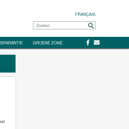
FRANÇAIS
Zoeken
Sturen
Facebook
Contact
SPARANTIE
GROENE ZONE
aar