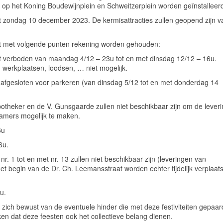
s op het Koning Boudewijnplein en Schweitzerplein worden geïnstalleer
met zondag 10 december 2023. De kermisattracties zullen geopend zijn v
et met volgende punten rekening worden gehouden:
aat verboden van maandag 4/12 – 23u tot en met dinsdag 12/12 – 16u.
 werkplaatsen, loodsen, … niet mogelijk.
 afgesloten voor parkeren (van dinsdag 5/12 tot en met donderdag 14
potheker en de V. Gunsgaarde zullen niet beschikbaar zijn om de lever
ramers mogelijk te maken.
6u
6u.
. 1 tot en met nr. 13 zullen niet beschikbaar zijn (leveringen van
t begin van de Dr. Ch. Leemansstraat worden echter tijdelijk verplaats
u.
ich bewust van de eventuele hinder die met deze festiviteiten gepaar
en dat deze feesten ook het collectieve belang dienen.