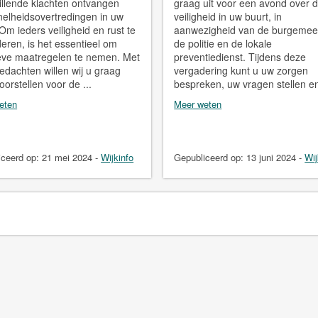
illende klachten ontvangen
graag uit voor een avond over 
nelheidsovertredingen in uw
veiligheid in uw buurt, in
 Om ieders veiligheid en rust te
aanwezigheid van de burgemees
eren, is het essentieel om
de politie en de lokale
ieve maatregelen te nemen. Met
preventiedienst. Tijdens deze
gedachten willen wij u graag
vergadering kunt u uw zorgen
oorstellen voor de ...
bespreken, uw vragen stellen en
eten
Meer weten
iceerd op:
21 mei 2024
-
Wijkinfo
Gepubliceerd op:
13 juni 2024
-
Wij