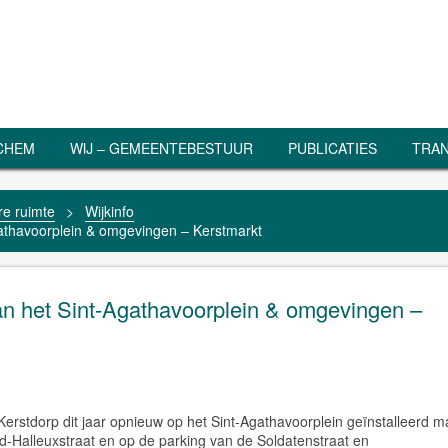
RCHEM
WIJ – GEMEENTEBESTUUR
PUBLICATIES
TRAN
e ruimte
>
Wijkinfo
athavoorplein & omgevingen – Kerstmarkt
an het Sint-Agathavoorplein & omgevingen –
Kerstdorp
dit jaar opnieuw op het Sint-Agathavoorplein geïnstalleerd m
d-Halleuxstraat en op de parking van de Soldatenstraat en