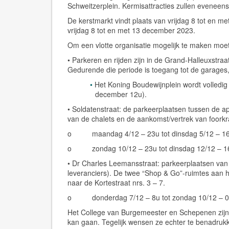
Schweitzerplein. Kermisattracties zullen eveneen
De kerstmarkt vindt plaats van vrijdag 8 tot en 
vrijdag 8 tot en met 13 december 2023.
Om een vlotte organisatie mogelijk te maken mo
• Parkeren en rijden zijn in de Grand-Halleuxstr
Gedurende die periode is toegang tot de garages,
Het Koning Boudewijnplein wordt volledig
december 12u).
• Soldatenstraat: de parkeerplaatsen tussen de a
van de chalets en de aankomst/vertrek van foork
o maandag 4/12 – 23u tot dinsdag 5/12 – 1
o zondag 10/12 – 23u tot dinsdag 12/12 – 1
• Dr Charles Leemansstraat: parkeerplaatsen van nr
leveranciers).
De twee “Shop & Go”-ruimtes aan he
naar de Kortestraat nrs. 3 – 7.
o donderdag 7/12 – 8u tot zondag 10/12 – 0
Het College van Burgemeester en Schepenen zijn z
kan gaan. Tegelijk wensen ze echter te benadrukk