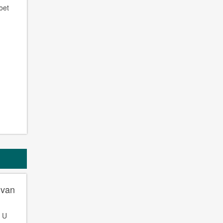
doet
 van
n U