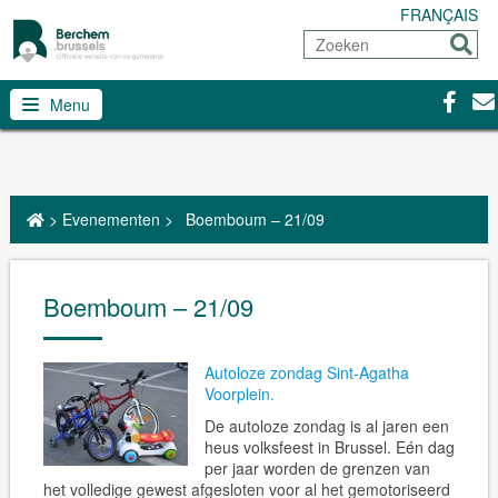
FRANÇAIS
Zoeken
Sturen
Facebo
Con
Menu
>
Evenementen
>
Boemboum – 21/09
Boemboum – 21/09
Autoloze zondag Sint-Agatha
Voorplein.
De autoloze zondag is al jaren een
heus volksfeest in Brussel. Eén dag
per jaar worden de grenzen van
het volledige gewest afgesloten voor al het gemotoriseerd