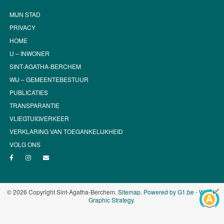
MIJN STAD
PRIVACY
HOME
U – INWONER
SINT-AGATHA-BERCHEM
WIJ – GEMEENTEBESTUUR
PUBLICATIES
TRANSPARANTIE
VLIEGTUIGVERKEER
VERKLARING VAN TOEGANKELIJKHEID
VOLG ONS
© 2026 Copyright Sint-Agatha-Berchem.
Sitemap
.
Powered by G1.be - Web &
Graphic Strategy
.