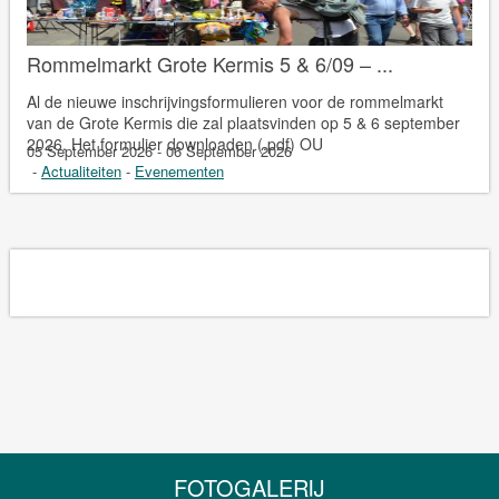
Rommelmarkt Grote Kermis 5 & 6/09 – ...
Al de nieuwe inschrijvingsformulieren voor de rommelmarkt
van de Grote Kermis die zal plaatsvinden op 5 & 6 september
2026. Het formulier downloaden (.pdf) OU
05 September 2026 - 06 September 2026
-
Actualiteiten
-
Evenementen
FOTOGALERIJ