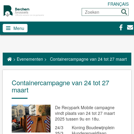
FRANÇAIS
Zoeken
Sturen
Facebo
Con
Menu
>
Evenementen
>
Containercampagne van 24 tot 27 maart
Containercampagne van 24 tot 27
maart
De Recypark Mobile campagne
vindt plaats van 24 tot 27 maart
2025 tussen 9u en 18u.
24/3 Koning Boudewijnplein
25/3 Hunderenveldlaan