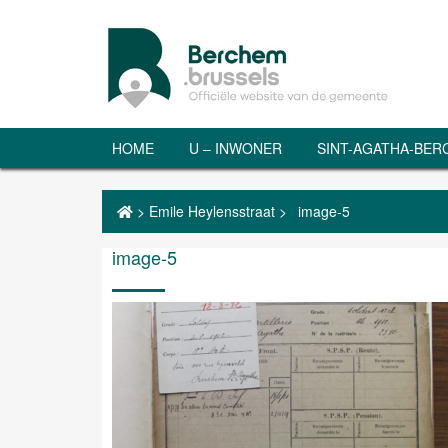
HOME
U – INWONER
SINT-AGATHA-BE
>
Emile Heylensstraat
>
image-5
image-5