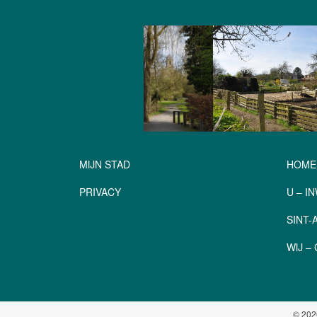
MIJN STAD
HOME
PRIVACY
U – I
SINT
WIJ 
© 202