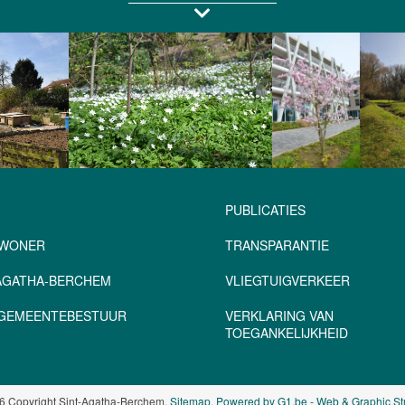
PUBLICATIES
NWONER
TRANSPARANTIE
-AGATHA-BERCHEM
VLIEGTUIGVERKEER
– GEMEENTEBESTUUR
VERKLARING VAN
TOEGANKELIJKHEID
6 Copyright Sint-Agatha-Berchem.
Sitemap
.
Powered by G1.be - Web & Graphic St