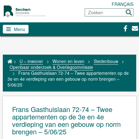
FRANÇAIS
Zoeken
Sturen
Facebo
Con
Menu
>
U – inwoner
>
Wonen en leven
>
Stedenbouw
>
Openbaar onderzoek & Overlegcommissie
>
Frans Gasthuislaan 72-74 – Twee appartementen op de
3e en 4e verdieping van een gebouw op norm brengen –
5/06/25
Frans Gasthuislaan 72-74 – Twee
appartementen op de 3e en 4e
verdieping van een gebouw op norm
brengen – 5/06/25