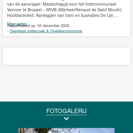
van de aanvrager: Maatschappij voor het Intercommunaal
Vervoer te Brussel – MIVB (MijnheerRenaud de Saint Moulin)
Hoofdactiviteit: Aanleggen van tram en bushaltes De Lijn ...
Meer weten
Gepubliceerd op:
03 december 2025
-
Openbaar onderzoek & Overlegcommissie
FOTOGALERIJ