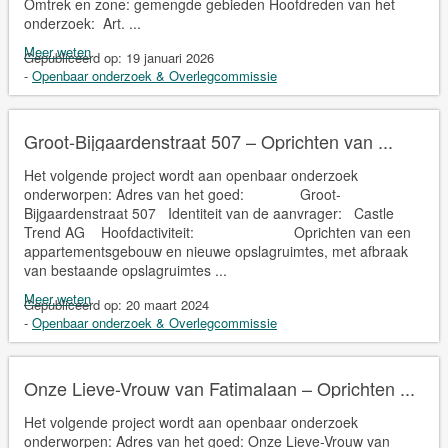
Omtrek en zone: gemengde gebieden Hoofdreden van het
onderzoek: Art. ...
Meer weten
Gepubliceerd op:
19 januari 2026
-
Openbaar onderzoek & Overlegcommissie
Groot-Bijgaardenstraat 507 – Oprichten van ...
Het volgende project wordt aan openbaar onderzoek
onderworpen: Adres van het goed: Groot-
Bijgaardenstraat 507 Identiteit van de aanvrager: Castle
Trend AG Hoofdactiviteit: Oprichten van een
appartementsgebouw en nieuwe opslagruimtes, met afbraak
van bestaande opslagruimtes ...
Meer weten
Gepubliceerd op:
20 maart 2024
-
Openbaar onderzoek & Overlegcommissie
Onze Lieve-Vrouw van Fatimalaan – Oprichten ...
Het volgende project wordt aan openbaar onderzoek
onderworpen: Adres van het goed: Onze Lieve-Vrouw van