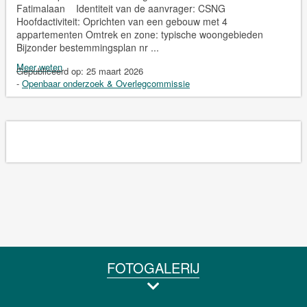
Fatimalaan Identiteit van de aanvrager: CSNG
Hoofdactiviteit: Oprichten van een gebouw met 4
appartementen Omtrek en zone: typische woongebieden
Bijzonder bestemmingsplan nr ...
Meer weten
Gepubliceerd op:
25 maart 2026
-
Openbaar onderzoek & Overlegcommissie
FOTOGALERIJ