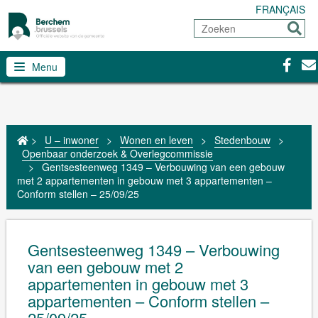
FRANÇAIS
Zoeken
Sturen
Facebo
Con
Menu
>
U – inwoner
>
Wonen en leven
>
Stedenbouw
>
Openbaar onderzoek & Overlegcommissie
>
Gentsesteenweg 1349 – Verbouwing van een gebouw
met 2 appartementen in gebouw met 3 appartementen –
Conform stellen – 25/09/25
Gentsesteenweg 1349 – Verbouwing
van een gebouw met 2
appartementen in gebouw met 3
appartementen – Conform stellen –
25/09/25