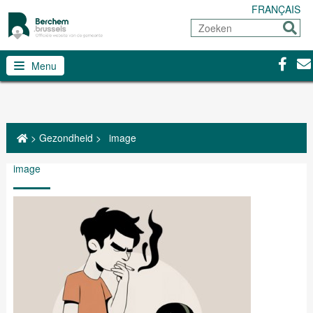
FRANÇAIS
Zoeken
Sturen
Facebo
Con
Menu
>
Gezondheid
>
image
image