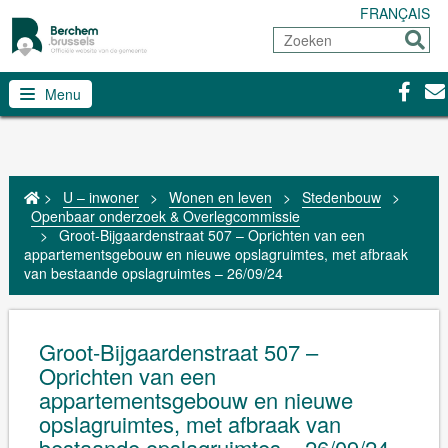
FRANÇAIS
Zoeken
Sturen
Facebo
Con
Menu
>
U – inwoner
>
Wonen en leven
>
Stedenbouw
>
Openbaar onderzoek & Overlegcommissie
>
Groot-Bijgaardenstraat 507 – Oprichten van een
appartementsgebouw en nieuwe opslagruimtes, met afbraak
van bestaande opslagruimtes – 26/09/24
Groot-Bijgaardenstraat 507 –
Oprichten van een
appartementsgebouw en nieuwe
opslagruimtes, met afbraak van
bestaande opslagruimtes – 26/09/24