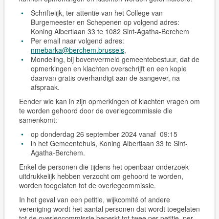
Schriftelijk, ter attentie van het College van
Burgemeester en Schepenen op volgend adres:
Koning Albertlaan 33 te 1082 Sint-Agatha-Berchem
Per email naar volgend adres:
nmebarka@berchem.brussels
,
Mondeling, bij bovenvermeld gemeentebestuur, dat de
opmerkingen en klachten overschrijft en een kopie
daarvan gratis overhandigt aan de aangever, na
afspraak.
Eender wie kan in zijn opmerkingen of klachten vragen om
te worden gehoord door de overlegcommissie die
samenkomt:
op donderdag 26 september 2024 vanaf 09:15
in het Gemeentehuis, Koning Albertlaan 33 te Sint-
Agatha-Berchem.
Enkel de personen die tijdens het openbaar onderzoek
uitdrukkelijk hebben verzocht om gehoord te worden,
worden toegelaten tot de overlegcommissie.
In het geval van een petitie, wijkcomité of andere
vereniging wordt het aantal personen dat wordt toegelaten
tot de overlegcommissie beperkt tot
twee
per petitie, per