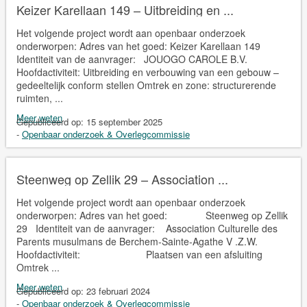
Keizer Karellaan 149 – Uitbreiding en ...
Het volgende project wordt aan openbaar onderzoek
onderworpen: Adres van het goed: Keizer Karellaan 149
Identiteit van de aanvrager: JOUOGO CAROLE B.V.
Hoofdactiviteit: Uitbreiding en verbouwing van een gebouw –
gedeeltelijk conform stellen Omtrek en zone: structurerende
ruimten, ...
Meer weten
Gepubliceerd op:
15 september 2025
-
Openbaar onderzoek & Overlegcommissie
Steenweg op Zellik 29 – Association ...
Het volgende project wordt aan openbaar onderzoek
onderworpen: Adres van het goed: Steenweg op Zellik
29 Identiteit van de aanvrager: Association Culturelle des
Parents musulmans de Berchem-Sainte-Agathe V .Z.W.
Hoofdactiviteit: Plaatsen van een afsluiting
Omtrek ...
Meer weten
Gepubliceerd op:
23 februari 2024
-
Openbaar onderzoek & Overlegcommissie