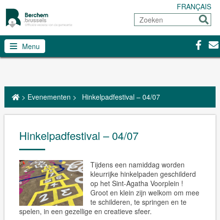
FRANÇAIS
Zoeken
Sturen
Facebo
Con
Menu
>
Evenementen
>
Hinkelpadfestival – 04/07
Hinkelpadfestival – 04/07
Tijdens een namiddag worden
kleurrijke hinkelpaden geschilderd
op het Sint-Agatha Voorplein !
Groot en klein zijn welkom om mee
te schilderen, te springen en te
spelen, in een gezellige en creatieve sfeer.