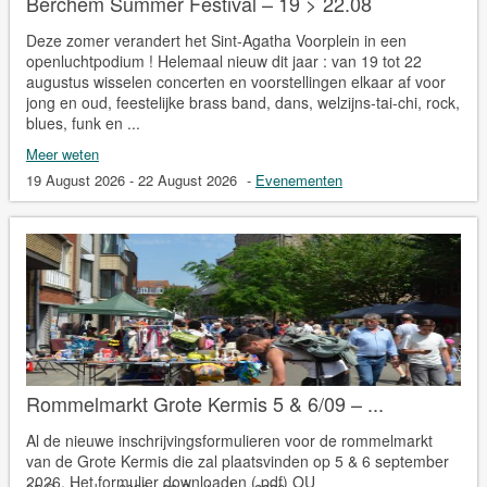
Berchem Summer Festival – 19 > 22.08
Deze zomer verandert het Sint-Agatha Voorplein in een
openluchtpodium ! Helemaal nieuw dit jaar : van 19 tot 22
augustus wisselen concerten en voorstellingen elkaar af voor
jong en oud, feestelijke brass band, dans, welzijns-tai-chi, rock,
blues, funk en ...
Meer weten
19 August 2026 - 22 August 2026
-
Evenementen
Rommelmarkt Grote Kermis 5 & 6/09 – ...
Al de nieuwe inschrijvingsformulieren voor de rommelmarkt
van de Grote Kermis die zal plaatsvinden op 5 & 6 september
2026. Het formulier downloaden (.pdf) OU