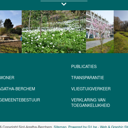
PUBLICATIES
NWONER
TRANSPARANTIE
-AGATHA-BERCHEM
VLIEGTUIGVERKEER
– GEMEENTEBESTUUR
VERKLARING VAN
TOEGANKELIJKHEID
6 Copyright Sint-Agatha-Berchem.
Sitemap
.
Powered by G1.be - Web & Graphic St