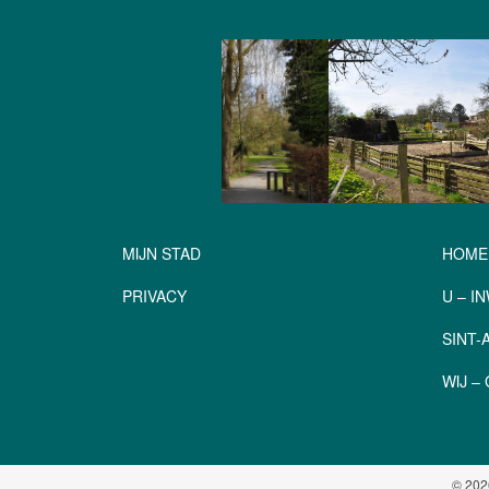
MIJN STAD
HOME
PRIVACY
U – I
SINT
WIJ 
© 202