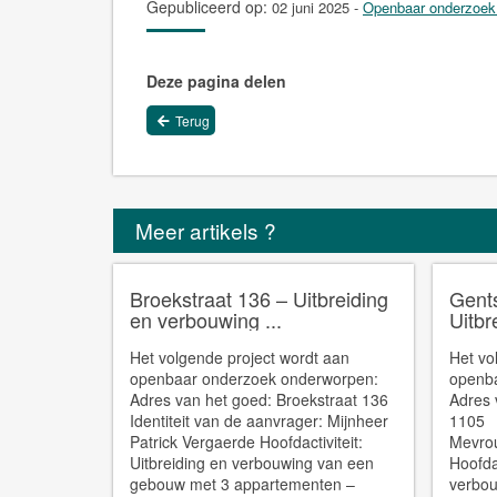
Gepubliceerd op:
02 juni 2025
-
Openbaar onderzoek
Deze pagina delen
Terug
Meer artikels ?
Broekstraat 136 – Uitbreiding
Gent
en verbouwing ...
Uitbr
Het volgende project wordt aan
Het vo
openbaar onderzoek onderworpen:
openb
Adres van het goed: Broekstraat 136
Adres 
Identiteit van de aanvrager: Mijnheer
1105 I
Patrick Vergaerde Hoofdactiviteit:
Mevro
Uitbreiding en verbouwing van een
Hoofdac
gebouw met 3 appartementen –
verbou