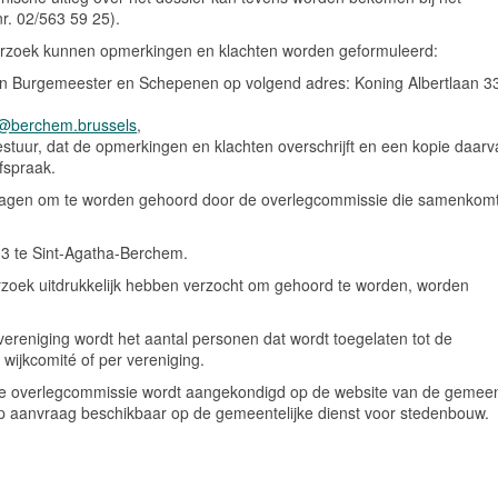
r. 02/563 59 25).
erzoek kunnen opmerkingen en klachten worden geformuleerd:
e van Burgemeester en Schepenen op volgend adres: Koning Albertlaan 33
@berchem.brussels
,
tuur, dat de opmerkingen en klachten overschrijft en een kopie daarv
fspraak.
 vragen om te worden gehoord door de overlegcommissie die samenkomt
33 te Sint-Agatha-Berchem.
rzoek uitdrukkelijk hebben verzocht om gehoord te worden, worden
 vereniging wordt het aantal personen dat wordt toegelaten tot de
 wijkcomité of per vereniging.
 de overlegcommissie wordt aangekondigd op de website van de gemee
op aanvraag beschikbaar op de gemeentelijke dienst voor stedenbouw.