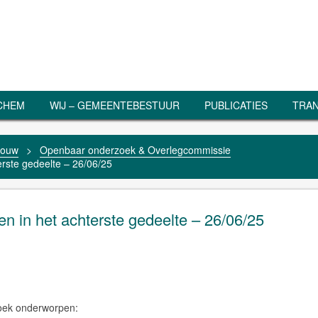
RCHEM
WIJ – GEMEENTEBESTUUR
PUBLICATIES
TRAN
bouw
>
Openbaar onderzoek & Overlegcommissie
terste gedeelte – 26/06/25
sen in het achterste gedeelte – 26/06/25
zoek onderworpen: