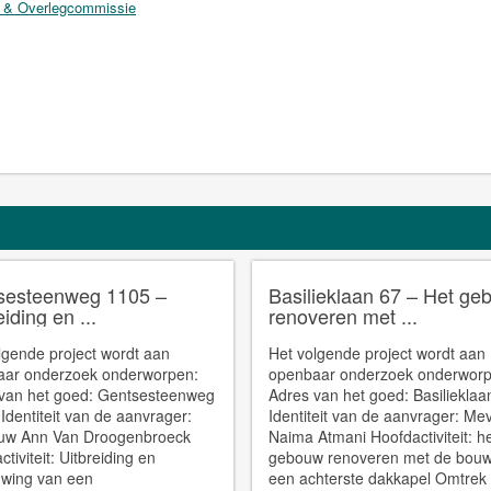
 & Overlegcommissie
sesteenweg 1105 –
Basilieklaan 67 – Het g
eiding en ...
renoveren met ...
lgende project wordt aan
Het volgende project wordt aan
aar onderzoek onderworpen:
openbaar onderzoek onderworp
van het goed: Gentsesteenweg
Adres van het goed: Basiliekla
dentiteit van de aanvrager:
Identiteit van de aanvrager: M
uw Ann Van Droogenbroeck
Naima Atmani Hoofdactiviteit: h
tiviteit: Uitbreiding en
gebouw renoveren met de bou
wing van een
een achterste dakkapel Omtrek