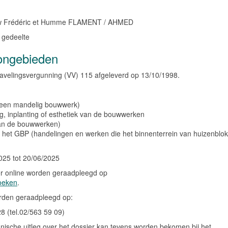
w Frédéric et Humme FLAMENT / AHMED
e gedeelte
ongebieden
rkavelingsvergunning
(VV)
115 afgeleverd op 13/10/1998.
an een mandelig bouwwerk)
g, inplanting of esthetiek van de bouwwerken
 van de bouwwerken)
n het GBP (handelingen en werken die het binnenterrein van huizenblo
025 tot 20/06/2025
er online worden geraadpleegd op
zoeken
.
den geraadpleegd op:
8 (tel.02/563 59 09)
nische uitleg over het dossier kan tevens worden bekomen bij het