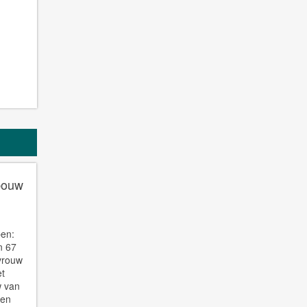
ebouw
en:
an 67
evrouw
et
w van
 en