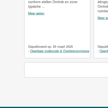
conform stellen Omtrek en zone:
ééngez
typische ...
Omtrek
ruimten
Meer weten
Meer w
Gepubliceerd op:
25 maart 2025
Gepubl
-
Openbaar onderzoek & Overlegcommissie
-
Openb