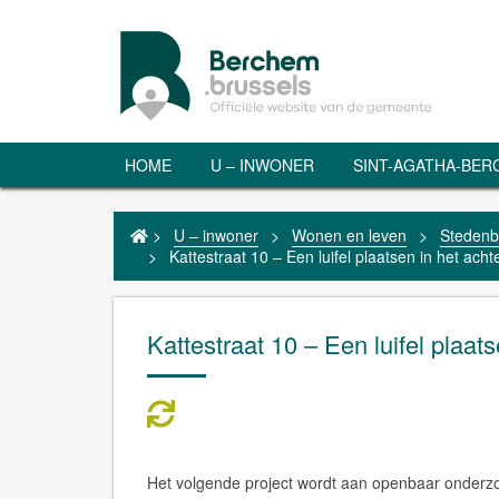
HOME
U – INWONER
SINT-AGATHA-BE
>
U – inwoner
>
Wonen en leven
>
Steden
>
Kattestraat 10 – Een luifel plaatsen in het ach
Kattestraat 10 – Een luifel plaat
Het volgende project wordt aan openbaar onder