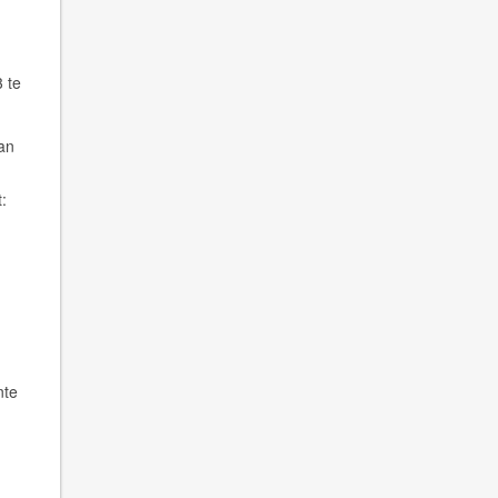
 te
an
:
nte