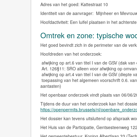
Adres van het goed:
Kattestraat 10
Identiteit van de aanvrager:
Mijnheer en Mevrou
Hoofdactiviteit:
Een luifel plaatsen in het achterst
Omtrek en zone: typische wo
Het goed bevindt zich in de perimeter van de ve
Hoofdreden van het onderzoek:
afwijking op art.6 van titel I van de GSV (dak v
Art. 126§11: SRO alleen voor afwijking op omvan
afwijking op art.4 van titel I van de GSV (diepte
toepassing van het algemeen voorschrift 0.6. va
aantasten)
Het openbaar onderzoek vindt plaats van 06/06/2
Tijdens de duur van het onderzoek kan het dossi
https://openpermits.brussels/nl/openbare_onder
Het dossier kan tevens
uitsluitend op afspraak
wor
Het Huis van de Participatie, Gentsesteenweg 122
Het gemeentebestuur, Koning Albertlaan 33 (Tech