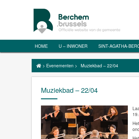
HOME
U – INWONER
SINT-AGATHA-BE
>
Evenementen
>
Muziekbad – 22/04
Muziekbad – 22/04
Laa
19.
Het
ond
Het