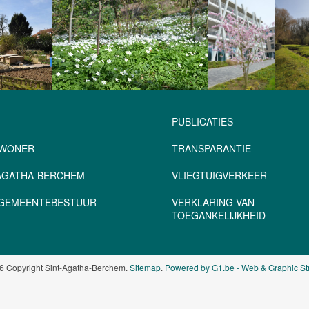
PUBLICATIES
NWONER
TRANSPARANTIE
-AGATHA-BERCHEM
VLIEGTUIGVERKEER
– GEMEENTEBESTUUR
VERKLARING VAN
TOEGANKELIJKHEID
6 Copyright Sint-Agatha-Berchem.
Sitemap
.
Powered by G1.be - Web & Graphic St