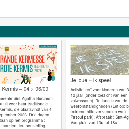
Je joue – Ik speel
 Kermis – 04 > 06/09
Activiteiten* voor kinderen van 3
12 jaar (onder toezicht van een
meente Sint-Agatha-Berchem
volwassene). *In functie van de
u uit voor haar traditionele
weeromstandigheden (Let op: bi
Kermis, die plaatsvindt van 4
extreme hitte verzamelen we in 
september 2026. Drie dagen
Pirsoul park). Afspraak : Sint-A
staan op het programma :
Voorplein van 13u tot 18u
markten, tentoonstelling,