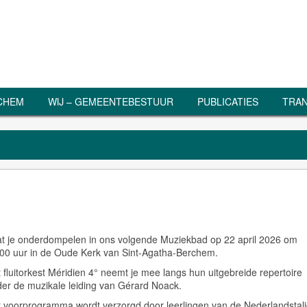
RCHEM
WIJ – GEMEENTEBESTUUR
PUBLICATIES
TRAN
t je onderdompelen in ons volgende Muziekbad op 22 april 2026 om
00 uur in de Oude Kerk van Sint-Agatha-Berchem.
 fluitorkest Méridien 4° neemt je mee langs hun uitgebreide repertoire
er de muzikale leiding van Gérard Noack.
 voorprogramma wordt verzorgd door leerlingen van de Nederlandstal