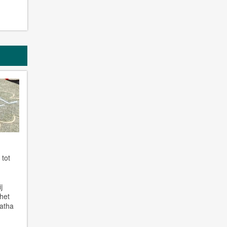
 tot
j
het
gatha