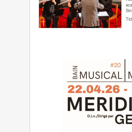
ac
Sin
Tic