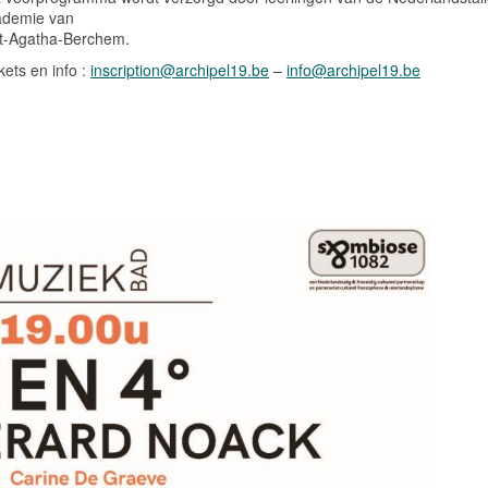
ademie van
t-Agatha-Berchem.
kets en info :
inscription@archipel19.be
–
info@archipel19.be