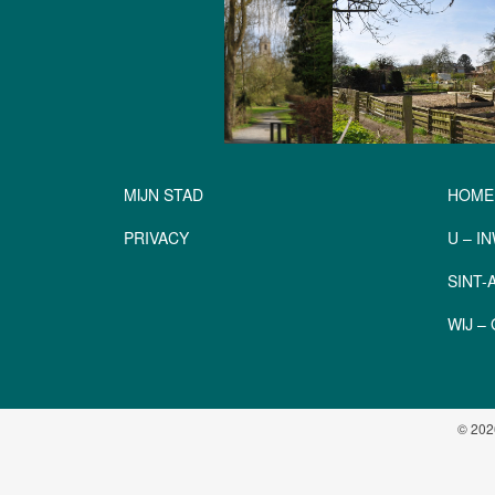
MIJN STAD
HOME
PRIVACY
U – I
SINT
WIJ 
© 202