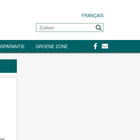
FRANÇAIS
Zoeken
Sturen
Facebook
Contact
SPARANTIE
GROENE ZONE
ige