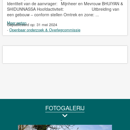
Identiteit van de aanvrager: Mijnheer en Mevrouw BHUIYAN &
SHIDUNNASSA Hoofdactiviteit: Uitbreiding van
een gebouw – conform stellen Omtrek en zone: ...
Meer weten
Gepubliceerd op:
31 mei 2024
-
Openbaar onderzoek & Overlegcommissie
FOTOGALERIJ