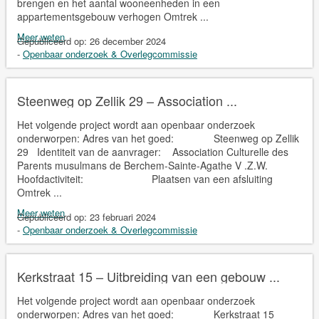
brengen en het aantal wooneenheden in een
appartementsgebouw verhogen Omtrek ...
Meer weten
Gepubliceerd op:
26 december 2024
-
Openbaar onderzoek & Overlegcommissie
Steenweg op Zellik 29 – Association ...
Het volgende project wordt aan openbaar onderzoek
onderworpen: Adres van het goed: Steenweg op Zellik
29 Identiteit van de aanvrager: Association Culturelle des
Parents musulmans de Berchem-Sainte-Agathe V .Z.W.
Hoofdactiviteit: Plaatsen van een afsluiting
Omtrek ...
Meer weten
Gepubliceerd op:
23 februari 2024
-
Openbaar onderzoek & Overlegcommissie
Kerkstraat 15 – Uitbreiding van een gebouw ...
Het volgende project wordt aan openbaar onderzoek
onderworpen: Adres van het goed: Kerkstraat 15