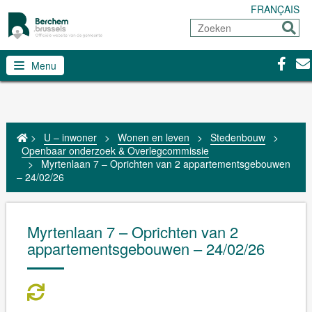
FRANÇAIS
Zoeken
Sturen
Facebo
Con
Menu
>
U – inwoner
>
Wonen en leven
>
Stedenbouw
>
Openbaar onderzoek & Overlegcommissie
>
Myrtenlaan 7 – Oprichten van 2 appartementsgebouwen
– 24/02/26
Myrtenlaan 7 – Oprichten van 2
appartementsgebouwen – 24/02/26