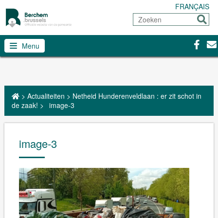
FRANÇAIS
Zoeken
Sturen
Facebo
Con
Menu
>
Actualiteiten
>
Netheid Hunderenveldlaan : er zit schot in
de zaak!
>
image-3
image-3