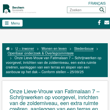
FRANÇAIS
Zoeken
Sturen
Facebo
Con
Menu
>
U – inwoner
>
Wonen en leven
>
Stedenbouw
>
Openbaar onderzoek & Overlegcommissie
>
Onze Lieve-Vrouw van Fatimalaan 7 – Schrijnwerken op
voorgevel, inrichten van de zolderniveau, een extra ruimte
creëren, aanleggen van een terras en slopen van een
aanbouw op het dak – Conform stellen – 25/09/25
Onze Lieve-Vrouw van Fatimalaan 7 –
Schrijnwerken op voorgevel, inrichten
van de zolderniveau, een extra ruimte
creëren, aanleggen van een terras en