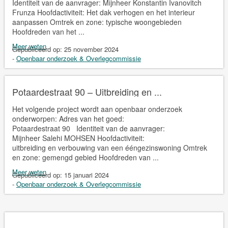
Identiteit van de aanvrager: Mijnheer Konstantin Ivanovitch
Frunza Hoofdactiviteit: Het dak verhogen en het interieur
aanpassen Omtrek en zone: typische woongebieden
Hoofdreden van het ...
Meer weten
Gepubliceerd op:
25 november 2024
-
Openbaar onderzoek & Overlegcommissie
Potaardestraat 90 – Uitbreiding en ...
Het volgende project wordt aan openbaar onderzoek
onderworpen: Adres van het goed:
Potaardestraat 90 Identiteit van de aanvrager:
Mijnheer Salehi MOHSEN Hoofdactiviteit:
uitbreiding en verbouwing van een ééngezinswoning Omtrek
en zone: gemengd gebied Hoofdreden van ...
Meer weten
Gepubliceerd op:
15 januari 2024
-
Openbaar onderzoek & Overlegcommissie