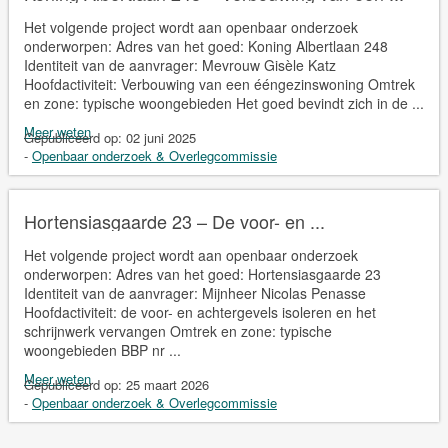
Het volgende project wordt aan openbaar onderzoek
onderworpen: Adres van het goed: Koning Albertlaan 248
Identiteit van de aanvrager: Mevrouw Gisèle Katz
Hoofdactiviteit: Verbouwing van een ééngezinswoning Omtrek
en zone: typische woongebieden Het goed bevindt zich in de ...
Meer weten
Gepubliceerd op:
02 juni 2025
-
Openbaar onderzoek & Overlegcommissie
Hortensiasgaarde 23 – De voor- en ...
Het volgende project wordt aan openbaar onderzoek
onderworpen: Adres van het goed: Hortensiasgaarde 23
Identiteit van de aanvrager: Mijnheer Nicolas Penasse
Hoofdactiviteit: de voor- en achtergevels isoleren en het
schrijnwerk vervangen Omtrek en zone: typische
woongebieden BBP nr ...
Meer weten
Gepubliceerd op:
25 maart 2026
-
Openbaar onderzoek & Overlegcommissie