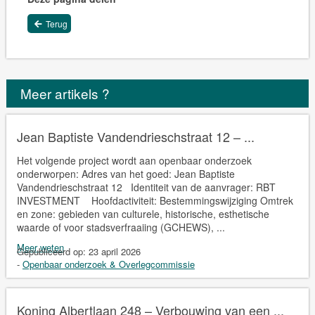
Terug
Meer artikels ?
Jean Baptiste Vandendrieschstraat 12 – ...
Het volgende project wordt aan openbaar onderzoek
onderworpen: Adres van het goed: Jean Baptiste
Vandendrieschstraat 12 Identiteit van de aanvrager: RBT
INVESTMENT Hoofdactiviteit: Bestemmingswijziging Omtrek
en zone: gebieden van culturele, historische, esthetische
waarde of voor stadsverfraaiing (GCHEWS), ...
Meer weten
Gepubliceerd op:
23 april 2026
-
Openbaar onderzoek & Overlegcommissie
Koning Albertlaan 248 – Verbouwing van een ...