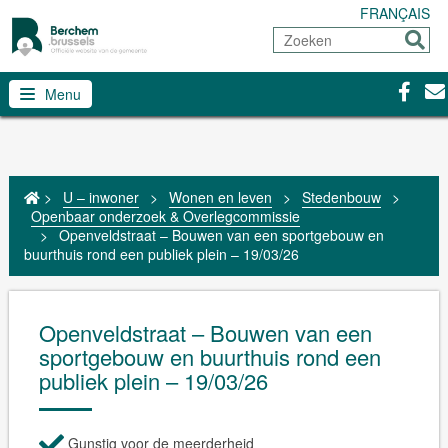
FRANÇAIS
Zoeken
Sturen
Facebo
Con
Menu
>
U – inwoner
>
Wonen en leven
>
Stedenbouw
>
Openbaar onderzoek & Overlegcommissie
>
Openveldstraat – Bouwen van een sportgebouw en
buurthuis rond een publiek plein – 19/03/26
Openveldstraat – Bouwen van een
sportgebouw en buurthuis rond een
publiek plein – 19/03/26
Gunstig voor de meerderheid