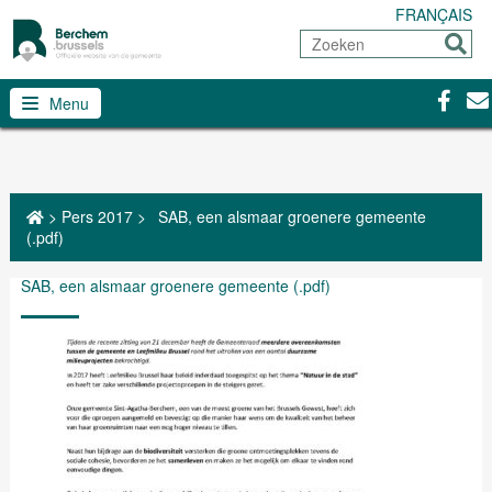
FRANÇAIS
Zoeken
Sturen
Facebo
Con
Menu
>
Pers 2017
>
SAB, een alsmaar groenere gemeente
(.pdf)
SAB, een alsmaar groenere gemeente (.pdf)