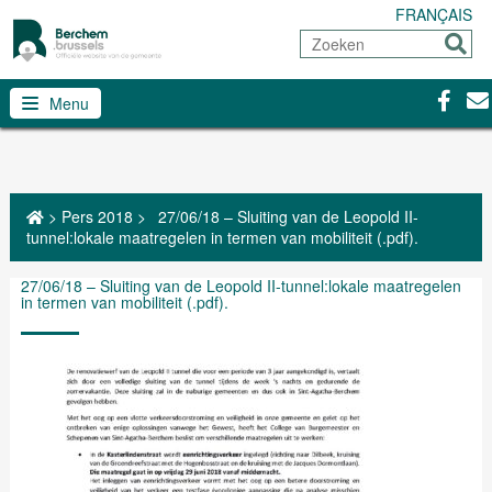
FRANÇAIS
Zoeken
Sturen
Facebo
Con
Menu
>
Pers 2018
>
27/06/18 – Sluiting van de Leopold II-
tunnel:lokale maatregelen in termen van mobiliteit (.pdf).
27/06/18 – Sluiting van de Leopold II-tunnel:lokale maatregelen
in termen van mobiliteit (.pdf).