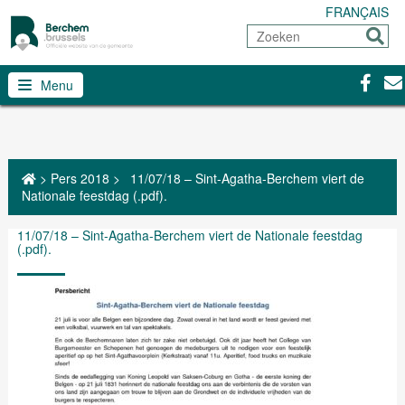
FRANÇAIS
Zoeken
Sturen
Facebo
Con
Menu
>
Pers 2018
>
11/07/18 – Sint-Agatha-Berchem viert de
Nationale feestdag (.pdf).
11/07/18 – Sint-Agatha-Berchem viert de Nationale feestdag
(.pdf).