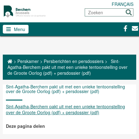
FRANÇAIS
Zoeken
Sturen
Facebo
Con
Menu
>
Perskamer
>
Persberichten en persdossiers
>
Sint-
Agatha-Berchem pakt uit met een unieke tentoonstelling over
de Groote Oorlog (pdf) + persdossier (pdf)
Sint-Agatha-Berchem pakt uit met een unieke tentoonstelling
over de Groote Oorlog (pdf) + persdossier (pdf)
Sint-Agatha-Berchem pakt uit met een unieke tentoonstelling
over de Groote Oorlog (pdf) + persdossier (pdf)
Deze pagina delen