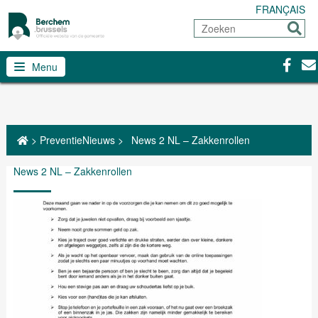
FRANÇAIS
Zoeken
Sturen
Facebo
Con
Menu
>
PreventieNieuws
>
News 2 NL – Zakkenrollen
News 2 NL – Zakkenrollen