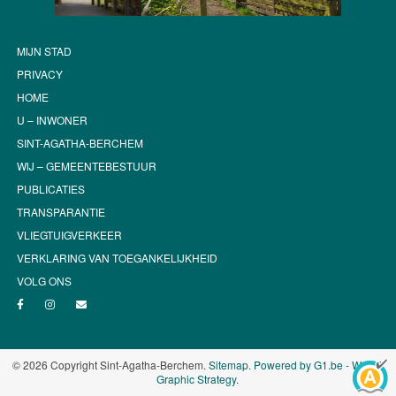
MIJN STAD
PRIVACY
HOME
U – INWONER
SINT-AGATHA-BERCHEM
WIJ – GEMEENTEBESTUUR
PUBLICATIES
TRANSPARANTIE
VLIEGTUIGVERKEER
VERKLARING VAN TOEGANKELIJKHEID
VOLG ONS
© 2026 Copyright Sint-Agatha-Berchem.
Sitemap
.
Powered by G1.be - Web &
Graphic Strategy
.