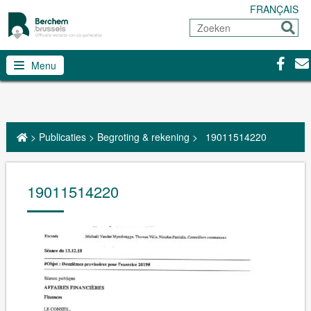
FRANÇAIS
Zoeken
Sturen
Facebo
Con
Menu
>
Publicaties
>
Begroting & rekening
>
19011514220
19011514220