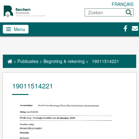
FRANÇAIS
Zoeken
Sturen
Facebo
Con
Menu
>
Publicaties
>
Begroting & rekening
>
19011514221
19011514221