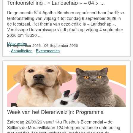
Tentoonstelling : « Landschap » – 04 > ...
De gemeente Sint-Agatha-Berchem organiseert haar jaarlijkse
tentoonstelling van vrijdag 4 tot zondag 6 september 2026 in
de feestzaal. Het thema van deze editie is « Landschap ».
Vernissage De vernissage vindt plaats op vrijdag 4 september
2026 om 18u30 ...
Meer weten
04 September 2026 - 06 September 2026
-
Actualiteiten
-
Evenementen
Week van het Dierenwelzijn: Programma
Zaterdag 26/09/26 vanaf 14u Rusthuis Bloemendal – de
Selliers de Moranvillelaan 124Intergenerationele ontmoeting
met honden.Activiteit uitsluitend voorbehouden aan de