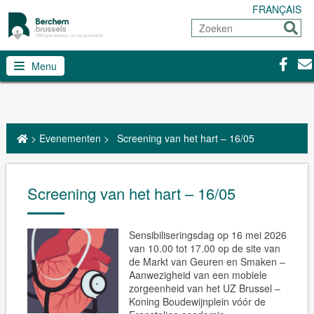
FRANÇAIS
Zoeken
Sturen
Facebo
Con
Menu
>
Evenementen
>
Screening van het hart – 16/05
Screening van het hart – 16/05
Sensibiliseringsdag op 16 mei 2026
van 10.00 tot 17.00 op de site van
de Markt van Geuren en Smaken –
Aanwezigheid van een mobiele
zorgeenheid van het UZ Brussel –
Koning Boudewijnplein vóór de