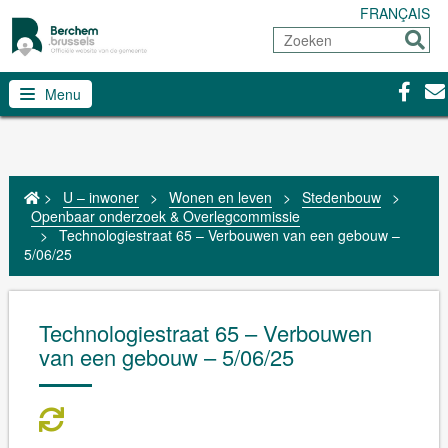
FRANÇAIS
Zoeken
Sturen
Facebo
Con
Menu
>
U – inwoner
>
Wonen en leven
>
Stedenbouw
>
Openbaar onderzoek & Overlegcommissie
>
Technologiestraat 65 – Verbouwen van een gebouw –
5/06/25
Technologiestraat 65 – Verbouwen
van een gebouw – 5/06/25