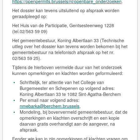
https://openpermits.brussels/nl/openbare_onderzoeken
.
Het dossier kan tevens
uitsluitend op afspraak
worden
geraadpleegd op:
Het Huis van de Participatie, Gentsesteenweg 1228
(tel.02/563 59 09)
Het gemeentebestuur, Koning Albertlaan 33 (Technische
uitleg over het dossier kan tevens worden bekomen bij het
gemeentebestuur na telefonisch afspraak op het nr.
02/563 59 25).
Tijdens de hierboven vermelde duur van het onderzoek
kunnen opmerkingen en klachten worden geformuleerd:
Schriftelijk, ter attentie van het College van
Burgemeester en Schepenen op volgend adres:
Koning Albertlaan 33 te 1082 Sint-Agatha-Berchem
Per email naar volgend adres:
nmebarka@berchem.brussels
,
Mondeling, bij bovenvermeld gemeentebestuur, dat de
opmerkingen en klachten overschrijft en een kopie
daarvan gratis overhandigt aan de aangever, na
afspraak.
Eender wie kan in zijn opmerkingen of klachten vragen om