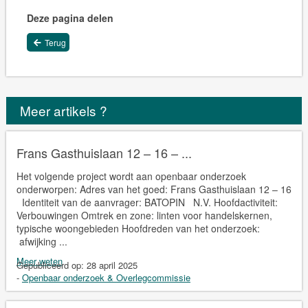
Deze pagina delen
Terug
Meer artikels ?
Frans Gasthuislaan 12 – 16 – ...
Het volgende project wordt aan openbaar onderzoek
onderworpen: Adres van het goed: Frans Gasthuislaan 12 – 16
Identiteit van de aanvrager: BATOPIN N.V. Hoofdactiviteit:
Verbouwingen Omtrek en zone: linten voor handelskernen,
typische woongebieden Hoofdreden van het onderzoek:
afwijking ...
Meer weten
Gepubliceerd op:
28 april 2025
-
Openbaar onderzoek & Overlegcommissie