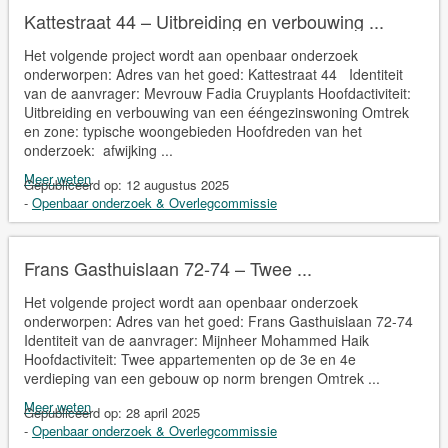
Kattestraat 44 – Uitbreiding en verbouwing ...
Het volgende project wordt aan openbaar onderzoek
onderworpen: Adres van het goed: Kattestraat 44 Identiteit
van de aanvrager: Mevrouw Fadia Cruyplants Hoofdactiviteit:
Uitbreiding en verbouwing van een ééngezinswoning Omtrek
en zone: typische woongebieden Hoofdreden van het
onderzoek: afwijking ...
Meer weten
Gepubliceerd op:
12 augustus 2025
-
Openbaar onderzoek & Overlegcommissie
Frans Gasthuislaan 72-74 – Twee ...
Het volgende project wordt aan openbaar onderzoek
onderworpen: Adres van het goed: Frans Gasthuislaan 72-74
Identiteit van de aanvrager: Mijnheer Mohammed Haik
Hoofdactiviteit: Twee appartementen op de 3e en 4e
verdieping van een gebouw op norm brengen Omtrek ...
Meer weten
Gepubliceerd op:
28 april 2025
-
Openbaar onderzoek & Overlegcommissie