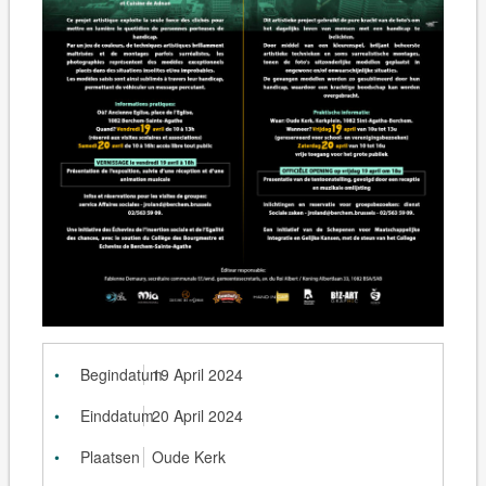
Begindatum
19 April 2024
Einddatum
20 April 2024
Plaatsen
Oude Kerk