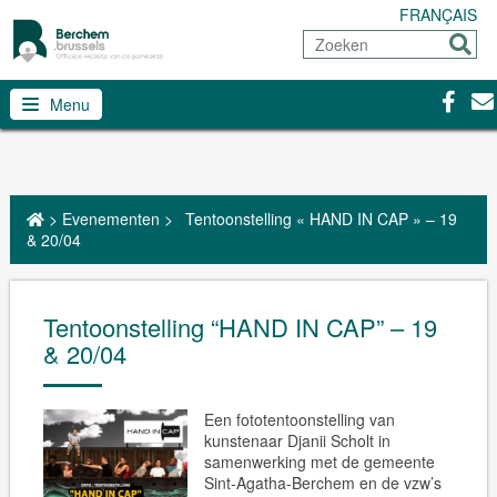
FRANÇAIS
Zoeken
Sturen
Facebo
Con
Menu
>
Evenementen
>
Tentoonstelling « HAND IN CAP » – 19
& 20/04
Tentoonstelling “HAND IN CAP” – 19
& 20/04
Een fototentoonstelling van
kunstenaar Djanii Scholt in
samenwerking met de gemeente
Sint-Agatha-Berchem en de vzw’s