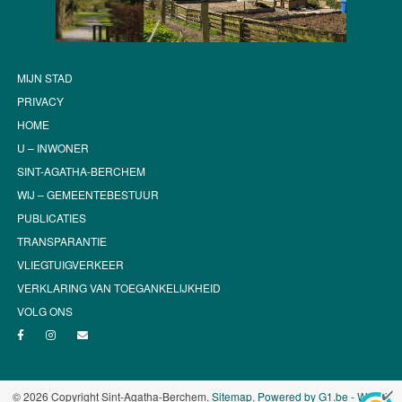
MIJN STAD
PRIVACY
HOME
U – INWONER
SINT-AGATHA-BERCHEM
WIJ – GEMEENTEBESTUUR
PUBLICATIES
TRANSPARANTIE
VLIEGTUIGVERKEER
VERKLARING VAN TOEGANKELIJKHEID
VOLG ONS
© 2026 Copyright Sint-Agatha-Berchem.
Sitemap
.
Powered by G1.be - Web &