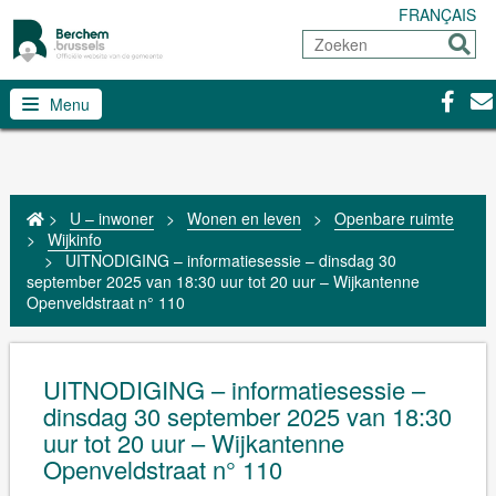
FRANÇAIS
Zoeken
Sturen
Facebo
Con
Menu
>
U – inwoner
>
Wonen en leven
>
Openbare ruimte
>
Wijkinfo
>
UITNODIGING – informatiesessie – dinsdag 30
september 2025 van 18:30 uur tot 20 uur – Wijkantenne
Openveldstraat n° 110
UITNODIGING – informatiesessie –
dinsdag 30 september 2025 van 18:30
uur tot 20 uur – Wijkantenne
Openveldstraat n° 110