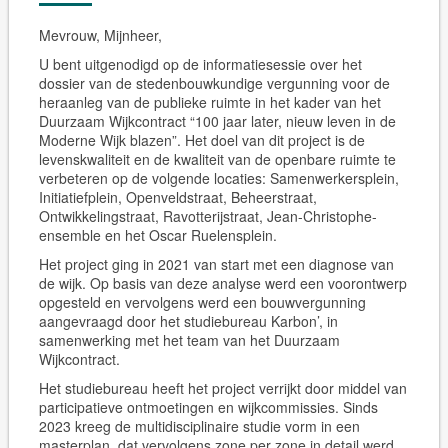
Mevrouw, Mijnheer,
U bent uitgenodigd op de
informatiesessie
over het
dossier van de stedenbouwkundige vergunning voor de
heraanleg van de publieke ruimte
in het kader van het
Duurzaam Wijkcontract
“100 jaar later, nieuw leven in de
Moderne Wijk blazen”
. Het doel van dit project is de
levenskwaliteit en de kwaliteit van de openbare ruimte te
verbeteren op de volgende locaties: Samenwerkersplein,
Initiatiefplein, Openveldstraat, Beheerstraat,
Ontwikkelingstraat, Ravotterijstraat, Jean-Christophe-
ensemble en het Oscar Ruelensplein.
Het project ging in 2021 van start met een diagnose van
de wijk. Op basis van deze analyse werd een voorontwerp
opgesteld en vervolgens werd een bouwvergunning
aangevraagd door het studiebureau Karbon’, in
samenwerking met het team van het Duurzaam
Wijkcontract.
Het studiebureau heeft het project verrijkt door middel van
participatieve ontmoetingen en wijkcommissies. Sinds
2023 kreeg de multidisciplinaire studie vorm in een
masterplan, dat vervolgens zone per zone in detail werd