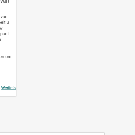
 van
 van
elt u
uw
spunt
e
ren om
-
Werfinfo