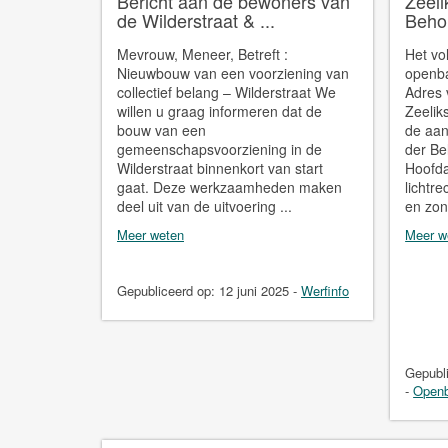
Bericht aan de bewoners van
Zeel
de Wilderstraat & ...
Behou
Mevrouw, Meneer, Betreft :
Het vo
Nieuwbouw van een voorziening van
openb
collectief belang – Wilderstraat We
Adres 
willen u graag informeren dat de
Zeelik
bouw van een
de aan
gemeenschapsvoorziening in de
der B
Wilderstraat binnenkort van start
Hoofda
gaat. Deze werkzaamheden maken
lichtr
deel uit van de uitvoering ...
en zon
Meer weten
Meer w
Gepubliceerd op:
12 juni 2025
-
Werfinfo
Gepubl
-
Openb