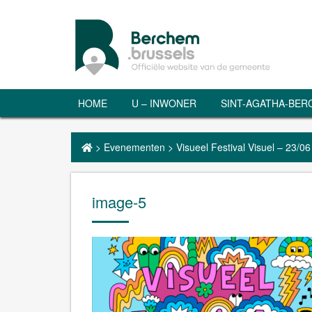
HOME
U – INWONER
SINT-AGATHA-BE
>
Evenementen
>
Visueel Festival Visuel – 23/06
image-5