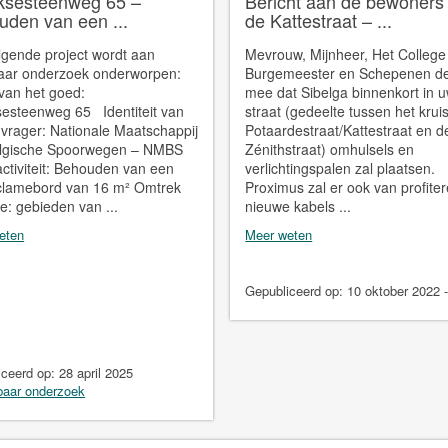
iksesteenweg 65 –
Bericht aan de bewoners
den van een ...
de Kattestraat – ...
lgende project wordt aan
Mevrouw, Mijnheer, Het College
aar onderzoek onderworpen:
Burgemeester en Schepenen de
van het goed:
mee dat Sibelga binnenkort in 
sesteenweg 65 Identiteit van
straat (gedeelte tussen het krui
vrager: Nationale Maatschappij
Potaardestraat/Kattestraat en d
elgische Spoorwegen – NMBS
Zénithstraat) omhulsels en
ctiviteit: Behouden van een
verlichtingspalen zal plaatsen.
eclamebord van 16 m² Omtrek
Proximus zal er ook van profite
e: gebieden van ...
nieuwe kabels ...
eten
Meer weten
Gepubliceerd op:
10 oktober 2022
iceerd op:
28 april 2025
aar onderzoek