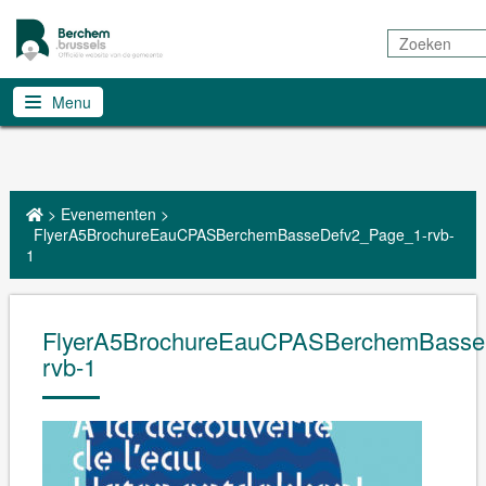
Zoeken
Menu
>
Evenementen
>
FlyerA5BrochureEauCPASBerchemBasseDefv2_Page_1-rvb-
1
FlyerA5BrochureEauCPASBerchemBasse
rvb-1