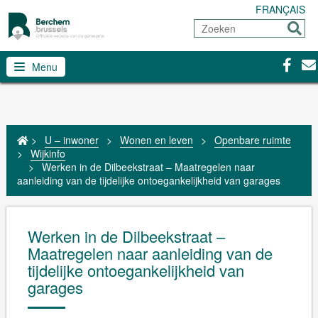
FRANÇAIS
Zoeken
Sturen
Facebo
Con
Menu
>
U – inwoner
>
Wonen en leven
>
Openbare ruimte
>
Wijkinfo
>
Werken in de Dilbeekstraat – Maatregelen naar
aanleiding van de tijdelijke ontoegankelijkheid van garages
Werken in de Dilbeekstraat –
Maatregelen naar aanleiding van de
tijdelijke ontoegankelijkheid van
garages