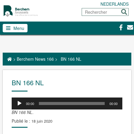
NEDERLANDS
Rechercher
Envoy
Facebo
Con
Menu
>
Berchem News 166
>
BN 166 NL
BN 166 NL
00:00
00:00
BN 166 NL
.
Publié le :
18 juin 2020