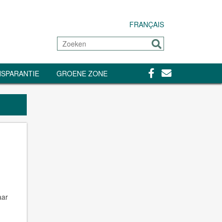
FRANÇAIS
Zoeken
Sturen
Facebook
Contact
SPARANTIE
GROENE ZONE
aar