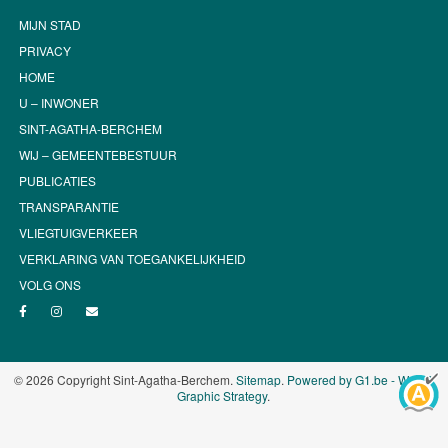
MIJN STAD
PRIVACY
HOME
U – INWONER
SINT-AGATHA-BERCHEM
WIJ – GEMEENTEBESTUUR
PUBLICATIES
TRANSPARANTIE
VLIEGTUIGVERKEER
VERKLARING VAN TOEGANKELIJKHEID
VOLG ONS
© 2026 Copyright Sint-Agatha-Berchem.
Sitemap
.
Powered by G1.be - Web &
Graphic Strategy
.