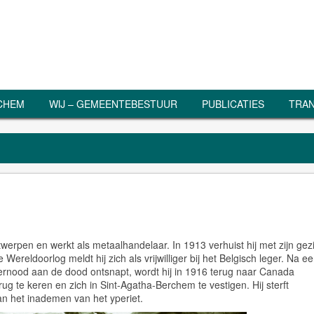
RCHEM
WIJ – GEMEENTEBESTUUR
PUBLICATIES
TRAN
pen en werkt als metaalhandelaar. In 1913 verhuist hij met zijn gez
ereldoorlog meldt hij zich als vrijwilliger bij het Belgisch leger. Na e
wernood aan de dood ontsnapt, wordt hij in 1916 terug naar Canada
erug te keren en zich in Sint-Agatha-Berchem te vestigen. Hij sterft
van het inademen van het yperiet.