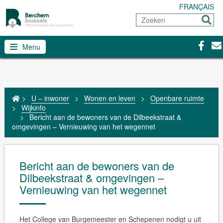
FRANÇAIS
Zoeken
Sturen
Facebo
Con
Menu
>
U – inwoner
>
Wonen en leven
>
Openbare ruimte
>
Wijkinfo
>
Bericht aan de bewoners van de Dilbeekstraat &
omgevingen – Vernieuwing van het wegennet
Bericht aan de bewoners van de
Dilbeekstraat & omgevingen –
Vernieuwing van het wegennet
Het College van Burgemeester en Schepenen nodigt u uit