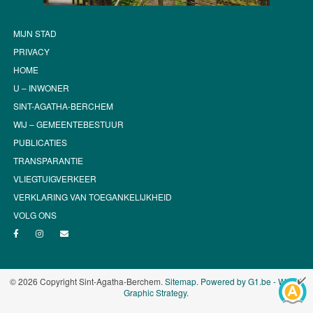
MIJN STAD
PRIVACY
HOME
U – INWONER
SINT-AGATHA-BERCHEM
WIJ – GEMEENTEBESTUUR
PUBLICATIES
TRANSPARANTIE
VLIEGTUIGVERKEER
VERKLARING VAN TOEGANKELIJKHEID
VOLG ONS
© 2026 Copyright Sint-Agatha-Berchem.
Sitemap
.
Powered by G1.be - Web &
Graphic Strategy
.