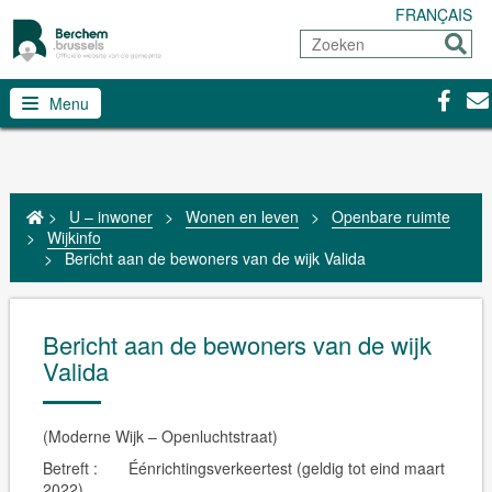
FRANÇAIS
Zoeken
Sturen
Facebo
Con
Menu
>
U – inwoner
>
Wonen en leven
>
Openbare ruimte
>
Wijkinfo
>
Bericht aan de bewoners van de wijk Valida
Bericht aan de bewoners van de wijk
Valida
(Moderne Wijk – Openluchtstraat)
Betreft : Éénrichtingsverkeertest (geldig tot eind maart
2022)