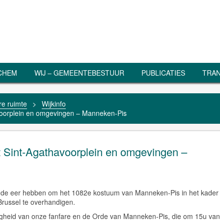
RCHEM
WIJ – GEMEENTEBESTUUR
PUBLICATIES
TRAN
e ruimte
>
Wijkinfo
voorplein en omgevingen – Manneken-Pis
t Sint-Agathavoorplein en omgevingen –
 de eer hebben om het 1082e kostuum van Manneken-Pis in het kader
Brussel te overhandigen.
igheid van onze fanfare en de Orde van Manneken-Pis, die om 15u van