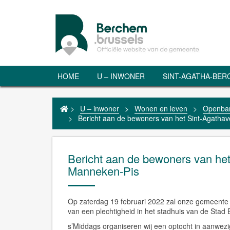
HOME
U – INWONER
SINT-AGATHA-BE
>
U – inwoner
>
Wonen en leven
>
Openbar
>
Bericht aan de bewoners van het Sint-Agatha
Bericht aan de bewoners van he
Manneken-Pis
Op zaterdag 19 februari 2022 zal onze gemeente
van een plechtigheid in het stadhuis van de Stad 
s’Middags organiseren wij een optocht in aanwez