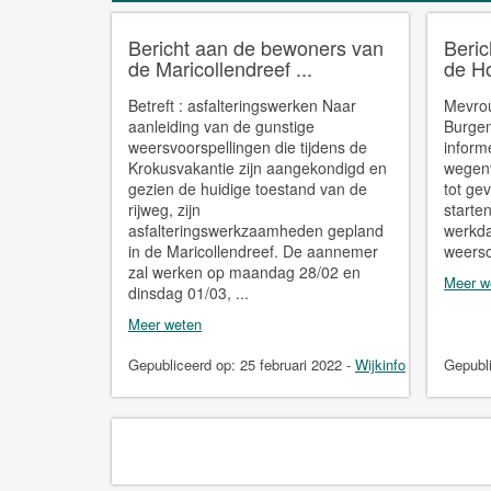
Bericht aan de bewoners van
Beri
de Maricollendreef ...
de Ho
Betreft : asfalteringswerken Naar
Mevrou
aanleiding van de gunstige
Burgem
weersvoorspellingen die tijdens de
inform
Krokusvakantie zijn aangekondigd en
wegenv
gezien de huidige toestand van de
tot ge
rijweg, zijn
starte
asfalteringswerkzaamheden gepland
werkda
in de Maricollendreef. De aannemer
weerso
zal werken op maandag 28/02 en
Meer w
dinsdag 01/03, ...
Meer weten
Gepubliceerd op:
25 februari 2022
-
Wijkinfo
Gepubl