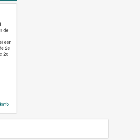
l
an de
m
ei een
 de 2e
de 2e
kinfo