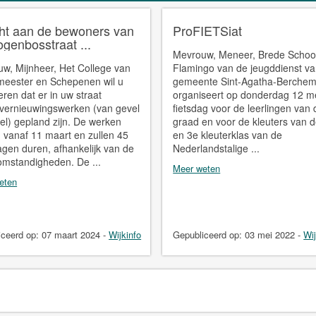
cht aan de bewoners van
ProFIETSiat
genbosstraat ...
Mevrouw, Meneer, Brede Schoo
w, Mijnheer, Het College van
Flamingo van de jeugddienst v
eester en Schepenen wil u
gemeente Sint-Agatha-Berche
eren dat er in uw straat
organiseert op donderdag 12 m
ernieuwingswerken (van gevel
fietsdag voor de leerlingen van
vel) gepland zijn. De werken
graad en voor de kleuters van 
n vanaf 11 maart en zullen 45
en 3e kleuterklas van de
gen duren, afhankelijk van de
Nederlandstalige ...
mstandigheden. De ...
Meer weten
eten
iceerd op:
07 maart 2024
-
Wijkinfo
Gepubliceerd op:
03 mei 2022
-
Wij