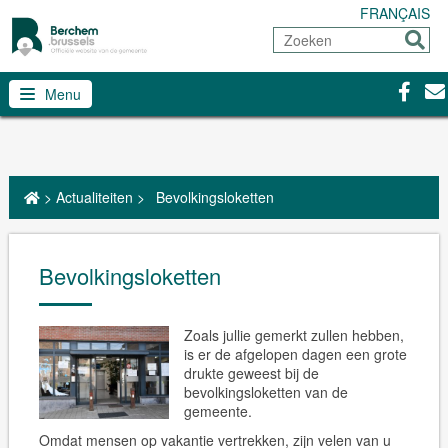
FRANÇAIS
Zoeken
Sturen
Facebo
Con
Menu
>
Actualiteiten
>
Bevolkingsloketten
Bevolkingsloketten
Zoals jullie gemerkt zullen hebben,
is er de afgelopen dagen een grote
drukte geweest bij de
bevolkingsloketten van de
gemeente.
Omdat mensen op vakantie vertrekken, zijn velen van u