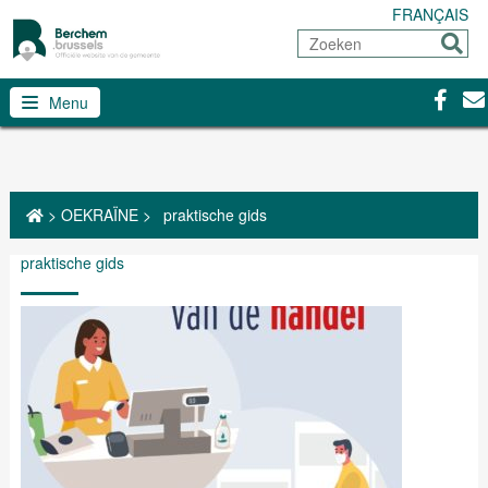
FRANÇAIS
Zoeken
Sturen
Facebo
Con
Menu
>
OEKRAÏNE
>
praktische gids
praktische gids